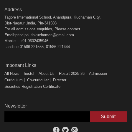
Address
Tagore International School, Anandpura, Kuchaman City,
Dist-Nagaur ,India, Pin-341508
For all admissions enquiries, Please contact
Email:principal.tiskuchaman@gmail.com
Mobile – +91-9602435946
Landline 01586-221555, 01586-221444
Important Links
All News
hostel
About Us
Result 2025-26
Admission
Curriculum
Co-curricular
Director
Societies Registration Certificate
Newsletter