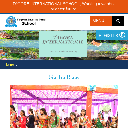
TAGORE INTERNATIONAL SCHOOL, Working towards a
brighter future.
MENU
REGISTER
Home
Garba Raas